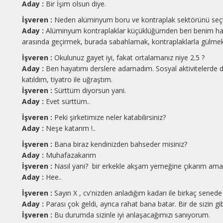
Aday :
Bir İşim olsun diye.
İşveren :
Neden alüminyum boru ve kontraplak sektörünü seçti
Aday :
Alüminyum kontraplaklar küçüklüğümden beri benim haya
arasında geçirmek, burada sabahlamak, kontraplaklarla gülmek
İşveren :
Okulunuz gayet iyi, fakat ortalamanız niye 2.5 ?
Aday :
Ben hayatımı derslere adamadım. Sosyal aktivitelerde 
katıldım, tiyatro ile uğraştım.
İşveren :
Sürttüm diyorsun yani.
Aday :
Evet sürttüm..
İşveren :
Peki şirketimize neler katabilirsiniz?
Aday :
Neşe katarım !..
İşveren :
Bana biraz kendinizden bahseder misiniz?
Aday :
Muhafazakarım
İşveren :
Nasıl yani? bir erkekle akşam yemeğine çıkarım ama 
Aday :
Hee..
İşveren :
Sayın X , cv'nizden anladığım kadarı ile birkaç senede
Aday :
Parası çok geldi, ayrıca rahat bana batar. Bir de sizin g
İşveren :
Bu durumda sizinle iyi anlaşacağımızı sanıyorum.