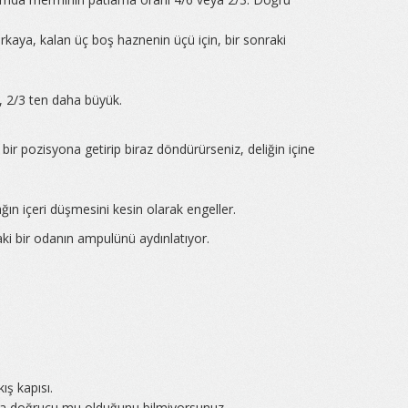
arkaya, kalan üç boş haznenin üçü için, bir sonraki
, 2/3 ten daha büyük.
bir pozisyona getirip biraz döndürürseniz, deliğin içine
ağın içeri düşmesini kesin olarak engeller.
aki bir odanın ampulünü aydınlatıyor.
ış kapısı.
oksa doğrucu mu olduğunu bilmiyorsunuz.