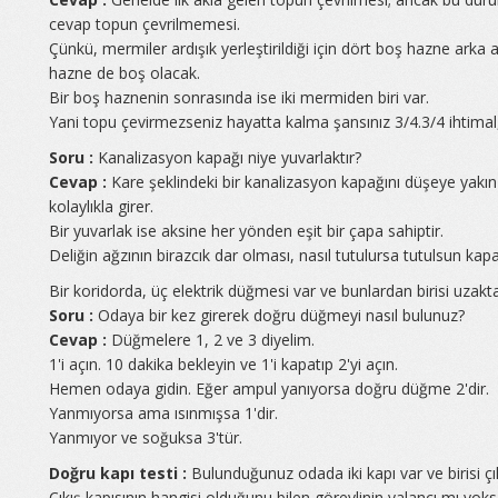
cevap topun çevrilmemesi.
Çünkü, mermiler ardışık yerleştirildiği için dört boş hazne arka 
hazne de boş olacak.
Bir boş haznenin sonrasında ise iki mermiden biri var.
Yani topu çevirmezseniz hayatta kalma şansınız 3/4.3/4 ihtimal
Soru :
Kanalizasyon kapağı niye yuvarlaktır?
Cevap :
Kare şeklindeki bir kanalizasyon kapağını düşeye yakın 
kolaylıkla girer.
Bir yuvarlak ise aksine her yönden eşit bir çapa sahiptir.
Deliğin ağzının birazcık dar olması, nasıl tutulursa tutulsun kap
Bir koridorda, üç elektrik düğmesi var ve bunlardan birisi uzakt
Soru :
Odaya bir kez girerek doğru düğmeyi nasıl bulunuz?
Cevap :
Düğmelere 1, 2 ve 3 diyelim.
1'i açın.
10 dakika bekleyin ve 1'i kapatıp 2'yi açın.
Hemen odaya gidin.
Eğer ampul yanıyorsa doğru düğme 2'dir.
Yanmıyorsa ama ısınmışsa 1'dir.
Yanmıyor ve soğuksa 3'tür.
Doğru kapı testi :
Bulunduğunuz odada iki kapı var ve birisi çık
Çıkış kapısının hangisi olduğunu bilen görevlinin yalancı mı y