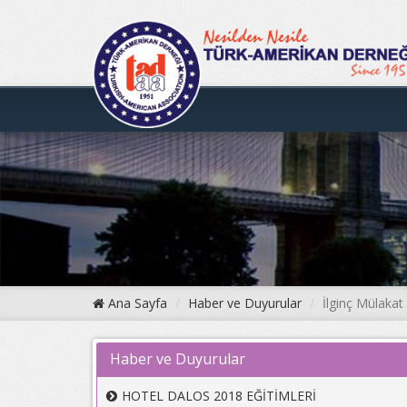
Ana Sayfa
Haber ve Duyurular
İlginç Mülakat 
Haber ve Duyurular
HOTEL DALOS 2018 EĞİTİMLERİ