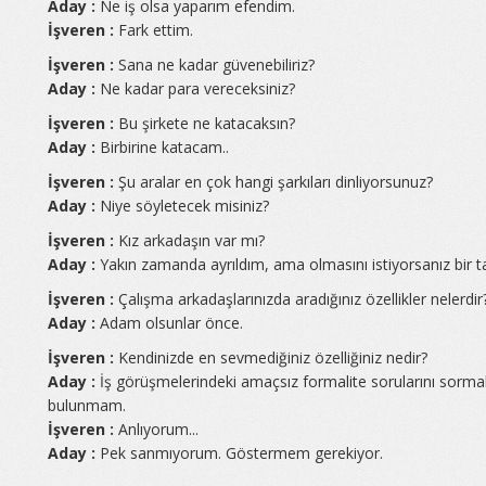
Aday :
Ne iş olsa yaparım efendim.
İşveren :
Fark ettim.
İşveren :
Sana ne kadar güvenebiliriz?
Aday :
Ne kadar para vereceksiniz?
İşveren :
Bu şirkete ne katacaksın?
Aday :
Birbirine katacam..
İşveren :
Şu aralar en çok hangi şarkıları dinliyorsunuz?
Aday :
Niye söyletecek misiniz?
İşveren :
Kız arkadaşın var mı?
Aday :
Yakın zamanda ayrıldım, ama olmasını istiyorsanız bir 
İşveren :
Çalışma arkadaşlarınızda aradığınız özellikler nelerdir
Aday :
Adam olsunlar önce.
İşveren :
Kendinizde en sevmediğiniz özelliğiniz nedir?
Aday :
İş görüşmelerindeki amaçsız formalite sorularını sormakt
bulunmam.
İşveren :
Anlıyorum...
Aday :
Pek sanmıyorum. Göstermem gerekiyor.