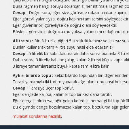
Buna rağmen hangi soruyu sorarsanız, her ihtimale rağmen do
Cevap :
Doğru soru, eğer size görüşme odasına çıkan kapının 
Eğer görevli yalancıysa, doğru kapının tam tersini söyleyecektir
Eğer güvenilir bir görevliyse de doğru olanı söyleyecektir.
Böylece görevlinin doğrucu mu yoksa yalancı mı olduğunu bilm
4 litre su :
Biri 3 litrelik, diğeri 5 litrelik iki kabınız ve sınırsız s
Bunları kullanarak tam 4 litre suyu nasıl elde edersiniz?
Cevap :
5 litrelik bir kabı doldurarak daha sonra bununla 3 litrel
Daha sonra 3 litrelik kabı boşaltıp, kalan 2 litreyi küçük kapa akt
3 litreye tamamlarsanız büyük kapta tam 4 litre kalır.
Aykırı bilardo topu :
Sekiz bilardo topundan biri diğerlerinden
Terazi yardımıyla iki tartım yaparak ağır olan topu nasıl bulurs
Cevap :
Teraziye üçer top konur.
Eğer dengede kalırsa, kalan iki top bir kez daha tartılır.
Eğer dengeli olmazsa, ağır gelen kefedeki herhangi iki top ölçül
Bu ölçümde denge bozulmazsa kalan top, bozulursa ağır gelen 
mülakat sorularına hazırlık
,