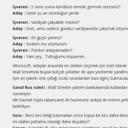
İşveren :
5 sene sonra kendinizi nerede görmek istersiniz?
Aday :
Senin şu an oturduğun yerde
İşveren :
Vardiyalı çalışabilir misiniz?
Aday :
Evet, ama sadece gündüz vardiyasında çalışmak istiyo
İşveren :
En güçlü yanınız?
Aday :
Kodum mu oturturum.
İşveren :
Pardon anlayamadım?
Aday :
Yani şey... Tuttuğumu koparırım.
Microsoft, adaylar arasında en zekileri seçmek için özel olarak
Wall Streetteki büyük bütçeli şirketler de aynı yöntemle yanıltma
İşte en iyilerin öne çıktığı sözlü sınavlardan bazı ilginç bulmacal
Sanal Rus ruleti :
Wall Streetin yatırım bankalarında kullanılan 
oynanıyor.
Altı hazneli toplu tabancanın iki haznesine ardışık iki mermi yerleş
belirtiliyor.
Soru :
İkinci kez tetiği basmadan önce topun bir kez daha dö
mi silahın patlama olasılığı daha düşüktür?
Cevap :
Genelde ilk akla gelen topun çevrilmesi; ancak bu du