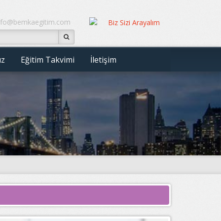
nfo@bemkaegitim.com
ız
Eğitim Takvimi
İletişim