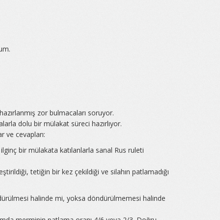
rum.
 hazırlanmış zor bulmacaları soruyor.
larla dolu bir mülakat süreci hazırlıyor.
ar ve cevapları:
ilginç bir mülakata katılanlarla sanal Rus ruleti
tirildiği, tetiğin bir kez çekildiği ve silahın patlamadığı
ndürülmesi halinde mi, yoksa döndürülmemesi halinde
rumda merminin patlama oranı 4/6 veya 2/3. Doğru