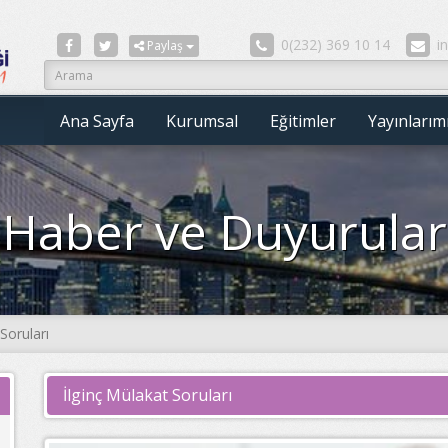
0(232) 369 10 14
i
Paylaş
Ana Sayfa
Kurumsal
Eğitimler
Yayınlarım
Haber ve Duyurular
Soruları
İlginç Mülakat Soruları